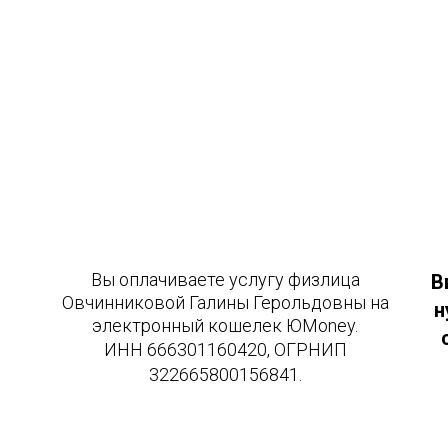
Вы оплачиваете услугу физлица
В
Овчинниковой Галины Герольдовны на
н
электронный кошелек ЮMoney.
ИНН 666301160420, ОГРНИП
322665800156841.