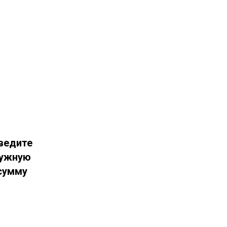
ведите
ужную
сумму